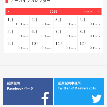
アーカイブカレンダー
<
>
2026
▼
1月
2月
3月
4月
13
2
0
0
sts
sts
sts
sts
sts
sts
sts
sts
sts
sts
sts
sts
sts
sts
sts
sts
sts
sts
sts
sts
sts
Posts
Posts
Posts
Posts
5月
6月
7月
8月
0
0
0
0
sts
sts
sts
sts
sts
sts
sts
sts
sts
sts
sts
sts
sts
sts
sts
sts
sts
sts
sts
sts
sts
Posts
Posts
Posts
Posts
9月
10月
11月
12月
0
0
0
0
sts
sts
sts
sts
sts
sts
sts
sts
sts
sts
sts
sts
sts
sts
sts
sts
sts
sts
sts
sts
ost
Posts
Posts
Posts
Posts