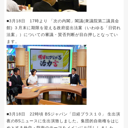
■3月18日 17時より 「次の内閣」閣議(衆議院第二議員会
館) ３月末に期限を迎える政府提出法案（いわゆる「日切れ
法案」）についての審議・賛否判断が目白押しとなってい
ます。
■3月18日 22時頃 BSジャパン「日経プラス１０」 生出演
夜のBSニュースに生出演致しました。集団的自衛権をはじ
めとする外交・防衛のテーマをメインにお話ししました。