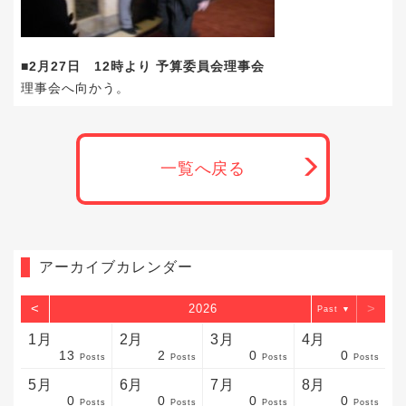
■2月27日 12時より 予算委員会理事会
理事会へ向かう。
一覧へ戻る
アーカイブカレンダー
<
>
2026
▼
1月
2月
3月
4月
13
2
0
0
sts
sts
sts
sts
sts
sts
sts
sts
sts
sts
sts
sts
sts
sts
sts
sts
sts
sts
sts
sts
sts
Posts
Posts
Posts
Posts
5月
6月
7月
8月
0
0
0
0
sts
sts
sts
sts
sts
sts
sts
sts
sts
sts
sts
sts
sts
sts
sts
sts
sts
sts
sts
sts
sts
Posts
Posts
Posts
Posts