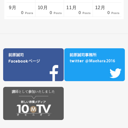
9月
10月
11月
12月
0
0
0
0
sts
sts
sts
sts
sts
sts
sts
sts
sts
sts
sts
sts
sts
sts
sts
sts
sts
sts
sts
sts
ost
Posts
Posts
Posts
Posts