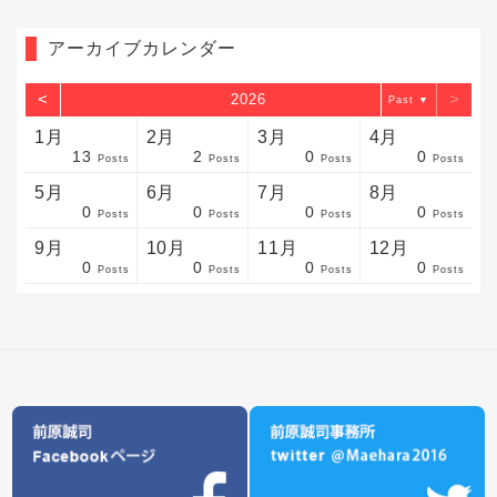
アーカイブカレンダー
<
>
2026
▼
1月
2月
3月
4月
13
2
0
0
sts
sts
sts
sts
sts
sts
sts
sts
sts
sts
sts
sts
sts
sts
sts
sts
sts
sts
sts
sts
sts
Posts
Posts
Posts
Posts
5月
6月
7月
8月
0
0
0
0
sts
sts
sts
sts
sts
sts
sts
sts
sts
sts
sts
sts
sts
sts
sts
sts
sts
sts
sts
sts
sts
Posts
Posts
Posts
Posts
9月
10月
11月
12月
0
0
0
0
sts
sts
sts
sts
sts
sts
sts
sts
sts
sts
sts
sts
sts
sts
sts
sts
sts
sts
sts
sts
ost
Posts
Posts
Posts
Posts