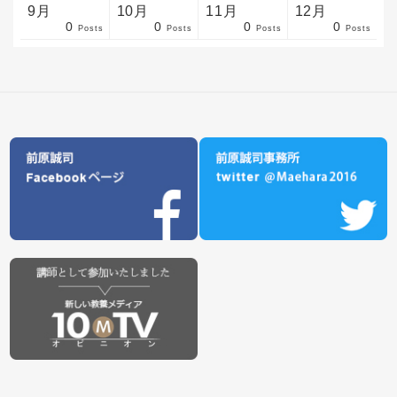
9月
10月
11月
12月
0
0
0
0
sts
sts
sts
sts
sts
sts
sts
sts
sts
sts
sts
sts
sts
sts
sts
sts
sts
sts
sts
sts
ost
Posts
Posts
Posts
Posts