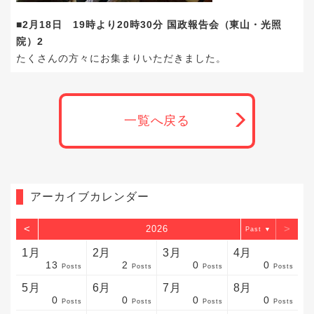
■2月18日 19時より20時30分 国政報告会（東山・光照
院）2
たくさんの方々にお集まりいただきました。
一覧へ戻る
アーカイブカレンダー
<
>
2026
▼
1月
2月
3月
4月
13
2
0
0
sts
sts
sts
sts
sts
sts
sts
sts
sts
sts
sts
sts
sts
sts
sts
sts
sts
sts
sts
sts
sts
Posts
Posts
Posts
Posts
5月
6月
7月
8月
0
0
0
0
sts
sts
sts
sts
sts
sts
sts
sts
sts
sts
sts
sts
sts
sts
sts
sts
sts
sts
sts
sts
sts
Posts
Posts
Posts
Posts