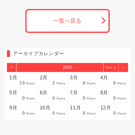
一覧へ戻る
アーカイブカレンダー
<
>
2026
▼
1月
2月
3月
4月
13
2
0
0
sts
sts
sts
sts
sts
sts
sts
sts
sts
sts
sts
sts
sts
sts
sts
sts
sts
sts
sts
sts
sts
Posts
Posts
Posts
Posts
5月
6月
7月
8月
0
0
0
0
sts
sts
sts
sts
sts
sts
sts
sts
sts
sts
sts
sts
sts
sts
sts
sts
sts
sts
sts
sts
sts
Posts
Posts
Posts
Posts
9月
10月
11月
12月
0
0
0
0
sts
sts
sts
sts
sts
sts
sts
sts
sts
sts
sts
sts
sts
sts
sts
sts
sts
sts
sts
sts
ost
Posts
Posts
Posts
Posts