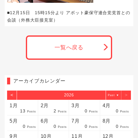
■12月15日 15時15分より アボット豪保守連合党党首との
会談（外務大臣接見室）
一覧へ戻る
アーカイブカレンダー
<
>
2026
▼
1月
2月
3月
4月
13
2
0
0
sts
sts
sts
sts
sts
sts
sts
sts
sts
sts
sts
sts
sts
sts
sts
sts
sts
sts
sts
sts
sts
Posts
Posts
Posts
Posts
5月
6月
7月
8月
0
0
0
0
sts
sts
sts
sts
sts
sts
sts
sts
sts
sts
sts
sts
sts
sts
sts
sts
sts
sts
sts
sts
sts
Posts
Posts
Posts
Posts
9月
10月
11月
12月