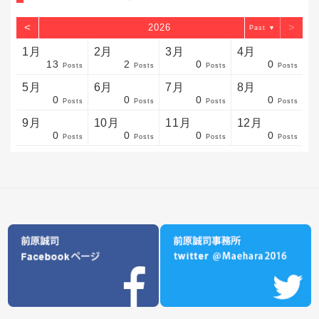
<
>
2026
▼
1月
2月
3月
4月
13
2
0
0
sts
sts
sts
sts
sts
sts
sts
sts
sts
sts
sts
sts
sts
sts
sts
sts
sts
sts
sts
sts
sts
Posts
Posts
Posts
Posts
5月
6月
7月
8月
0
0
0
0
sts
sts
sts
sts
sts
sts
sts
sts
sts
sts
sts
sts
sts
sts
sts
sts
sts
sts
sts
sts
sts
Posts
Posts
Posts
Posts
9月
10月
11月
12月
0
0
0
0
sts
sts
sts
sts
sts
sts
sts
sts
sts
sts
sts
sts
sts
sts
sts
sts
sts
sts
sts
sts
ost
Posts
Posts
Posts
Posts