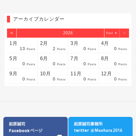
アーカイブカレンダー
<
>
2026
▼
1月
2月
3月
4月
13
2
0
0
sts
sts
sts
sts
sts
sts
sts
sts
sts
sts
sts
sts
sts
sts
sts
sts
sts
sts
sts
sts
sts
Posts
Posts
Posts
Posts
5月
6月
7月
8月
0
0
0
0
sts
sts
sts
sts
sts
sts
sts
sts
sts
sts
sts
sts
sts
sts
sts
sts
sts
sts
sts
sts
sts
Posts
Posts
Posts
Posts
9月
10月
11月
12月
0
0
0
0
sts
sts
sts
sts
sts
sts
sts
sts
sts
sts
sts
sts
sts
sts
sts
sts
sts
sts
sts
sts
ost
Posts
Posts
Posts
Posts