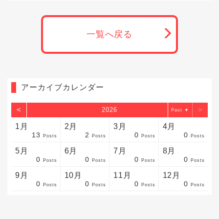
一覧へ戻る
アーカイブカレンダー
<
>
2026
▼
1月
2月
3月
4月
13
2
0
0
sts
sts
sts
sts
sts
sts
sts
sts
sts
sts
sts
sts
sts
sts
sts
sts
sts
sts
sts
sts
sts
Posts
Posts
Posts
Posts
5月
6月
7月
8月
0
0
0
0
sts
sts
sts
sts
sts
sts
sts
sts
sts
sts
sts
sts
sts
sts
sts
sts
sts
sts
sts
sts
sts
Posts
Posts
Posts
Posts
9月
10月
11月
12月
0
0
0
0
sts
sts
sts
sts
sts
sts
sts
sts
sts
sts
sts
sts
sts
sts
sts
sts
sts
sts
sts
sts
ost
Posts
Posts
Posts
Posts