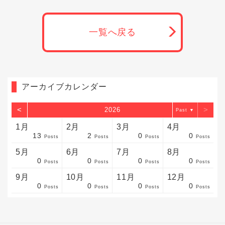
一覧へ戻る
アーカイブカレンダー
<
>
2026
▼
1月
2月
3月
4月
13
2
0
0
sts
sts
sts
sts
sts
sts
sts
sts
sts
sts
sts
sts
sts
sts
sts
sts
sts
sts
sts
sts
sts
Posts
Posts
Posts
Posts
5月
6月
7月
8月
0
0
0
0
sts
sts
sts
sts
sts
sts
sts
sts
sts
sts
sts
sts
sts
sts
sts
sts
sts
sts
sts
sts
sts
Posts
Posts
Posts
Posts
9月
10月
11月
12月
0
0
0
0
sts
sts
sts
sts
sts
sts
sts
sts
sts
sts
sts
sts
sts
sts
sts
sts
sts
sts
sts
sts
ost
Posts
Posts
Posts
Posts