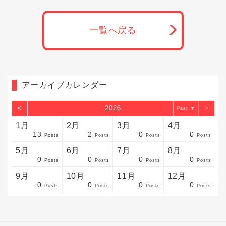
一覧へ戻る
アーカイブカレンダー
<
>
2026
▼
1月
2月
3月
4月
13
2
0
0
sts
sts
sts
sts
sts
sts
sts
sts
sts
sts
sts
sts
sts
sts
sts
sts
sts
sts
sts
sts
sts
Posts
Posts
Posts
Posts
5月
6月
7月
8月
0
0
0
0
sts
sts
sts
sts
sts
sts
sts
sts
sts
sts
sts
sts
sts
sts
sts
sts
sts
sts
sts
sts
sts
Posts
Posts
Posts
Posts
9月
10月
11月
12月
0
0
0
0
sts
sts
sts
sts
sts
sts
sts
sts
sts
sts
sts
sts
sts
sts
sts
sts
sts
sts
sts
sts
ost
Posts
Posts
Posts
Posts