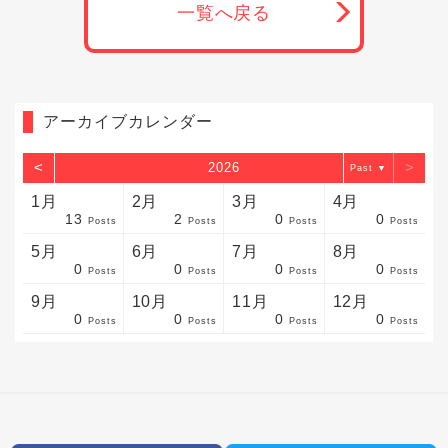
一覧へ戻る
アーカイブカレンダー
<
>
2026
▼
1月
2月
3月
4月
13
2
0
0
sts
sts
sts
sts
sts
sts
sts
sts
sts
sts
sts
sts
sts
sts
sts
sts
sts
sts
sts
sts
sts
Posts
Posts
Posts
Posts
5月
6月
7月
8月
0
0
0
0
sts
sts
sts
sts
sts
sts
sts
sts
sts
sts
sts
sts
sts
sts
sts
sts
sts
sts
sts
sts
sts
Posts
Posts
Posts
Posts
9月
10月
11月
12月
0
0
0
0
sts
sts
sts
sts
sts
sts
sts
sts
sts
sts
sts
sts
sts
sts
sts
sts
sts
sts
sts
sts
ost
Posts
Posts
Posts
Posts