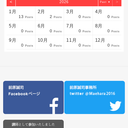
<
>
2026
▼
1月
2月
3月
4月
13
2
0
0
sts
sts
sts
sts
sts
sts
sts
sts
sts
sts
sts
sts
sts
sts
sts
sts
sts
sts
sts
sts
sts
Posts
Posts
Posts
Posts
5月
6月
7月
8月
0
0
0
0
sts
sts
sts
sts
sts
sts
sts
sts
sts
sts
sts
sts
sts
sts
sts
sts
sts
sts
sts
sts
sts
Posts
Posts
Posts
Posts
9月
10月
11月
12月
0
0
0
0
sts
sts
sts
sts
sts
sts
sts
sts
sts
sts
sts
sts
sts
sts
sts
sts
sts
sts
sts
sts
ost
Posts
Posts
Posts
Posts