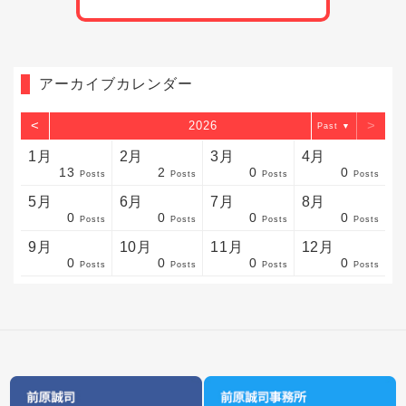
アーカイブカレンダー
<
>
2026
▼
1月
2月
3月
4月
13
2
0
0
sts
sts
sts
sts
sts
sts
sts
sts
sts
sts
sts
sts
sts
sts
sts
sts
sts
sts
sts
sts
sts
Posts
Posts
Posts
Posts
5月
6月
7月
8月
0
0
0
0
sts
sts
sts
sts
sts
sts
sts
sts
sts
sts
sts
sts
sts
sts
sts
sts
sts
sts
sts
sts
sts
Posts
Posts
Posts
Posts
9月
10月
11月
12月
0
0
0
0
sts
sts
sts
sts
sts
sts
sts
sts
sts
sts
sts
sts
sts
sts
sts
sts
sts
sts
sts
sts
ost
Posts
Posts
Posts
Posts