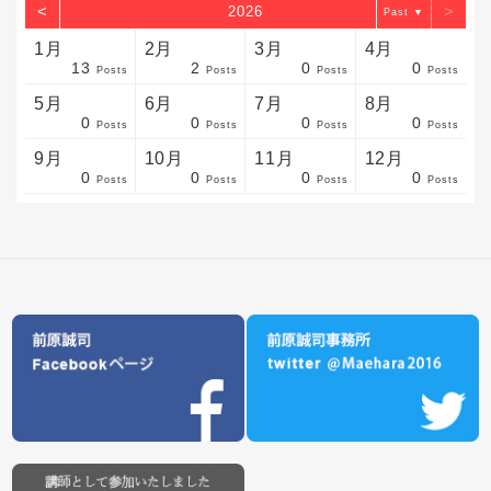
<
>
2026
▼
1月
2月
3月
4月
13
2
0
0
sts
sts
sts
sts
sts
sts
sts
sts
sts
sts
sts
sts
sts
sts
sts
sts
sts
sts
sts
sts
sts
Posts
Posts
Posts
Posts
5月
6月
7月
8月
0
0
0
0
sts
sts
sts
sts
sts
sts
sts
sts
sts
sts
sts
sts
sts
sts
sts
sts
sts
sts
sts
sts
sts
Posts
Posts
Posts
Posts
9月
10月
11月
12月
0
0
0
0
sts
sts
sts
sts
sts
sts
sts
sts
sts
sts
sts
sts
sts
sts
sts
sts
sts
sts
sts
sts
ost
Posts
Posts
Posts
Posts