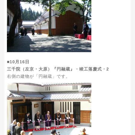
■10月16日
三千院（左京・大原）『円融蔵』・竣工落慶式・2
右側の建物が「円融蔵」です。