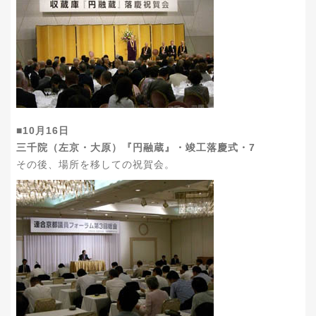
■10月16日
三千院（左京・大原）『円融蔵』・竣工落慶式・7
その後、場所を移しての祝賀会。