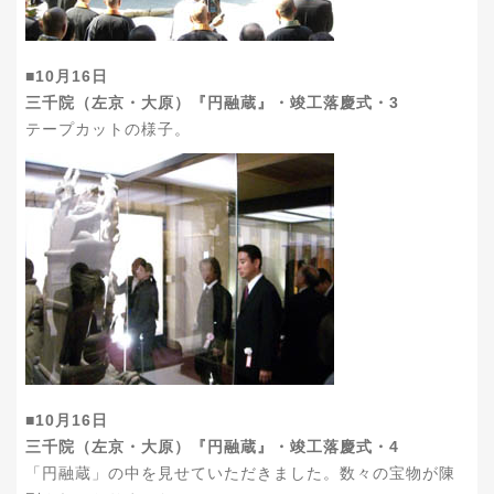
■10月16日
三千院（左京・大原）『円融蔵』・竣工落慶式・3
テープカットの様子。
■10月16日
三千院（左京・大原）『円融蔵』・竣工落慶式・4
「円融蔵」の中を見せていただきました。数々の宝物が陳