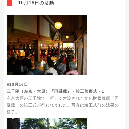
10月16日の活動
■10月16日
三千院（左京・大原）『円融蔵』・竣工落慶式・1
左京大原の三千院で、新しく建設された文化財収蔵庫「円
融蔵」の竣工式が行われました。写真は竣工式前の法要の
様子。