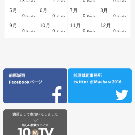
13
2
0
0
sts
sts
sts
sts
sts
sts
sts
sts
sts
sts
sts
sts
sts
sts
sts
sts
sts
sts
sts
sts
sts
Posts
Posts
Posts
Posts
5月
6月
7月
8月
0
0
0
0
sts
sts
sts
sts
sts
sts
sts
sts
sts
sts
sts
sts
sts
sts
sts
sts
sts
sts
sts
sts
sts
Posts
Posts
Posts
Posts
9月
10月
11月
12月
0
0
0
0
sts
sts
sts
sts
sts
sts
sts
sts
sts
sts
sts
sts
sts
sts
sts
sts
sts
sts
sts
sts
ost
Posts
Posts
Posts
Posts