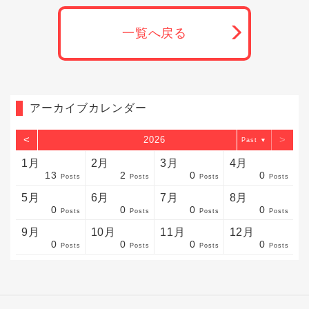
一覧へ戻る
アーカイブカレンダー
<
>
2026
▼
1月
2月
3月
4月
13
2
0
0
sts
sts
sts
sts
sts
sts
sts
sts
sts
sts
sts
sts
sts
sts
sts
sts
sts
sts
sts
sts
sts
Posts
Posts
Posts
Posts
5月
6月
7月
8月
0
0
0
0
sts
sts
sts
sts
sts
sts
sts
sts
sts
sts
sts
sts
sts
sts
sts
sts
sts
sts
sts
sts
sts
Posts
Posts
Posts
Posts
9月
10月
11月
12月
0
0
0
0
sts
sts
sts
sts
sts
sts
sts
sts
sts
sts
sts
sts
sts
sts
sts
sts
sts
sts
sts
sts
ost
Posts
Posts
Posts
Posts