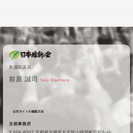
衆議院議員
前原 誠司
Seiji Maehara
公式サイトの確認方法
京都事務所
〒606-8007 京都府京都市左京区
山端壱町田町8-46