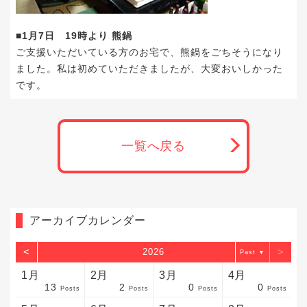
■1月7日 19時より 熊鍋
ご支援いただいている方のお宅で、熊鍋をごちそうになり
ました。私は初めていただきましたが、大変おいしかった
です。
一覧へ戻る
アーカイブカレンダー
<
>
2026
▼
1月
2月
3月
4月
13
2
0
0
sts
sts
sts
sts
sts
sts
sts
sts
sts
sts
sts
sts
sts
sts
sts
sts
sts
sts
sts
sts
sts
Posts
Posts
Posts
Posts