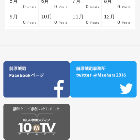
5月
6月
7月
8月
0
0
0
0
sts
sts
sts
sts
sts
sts
sts
sts
sts
sts
sts
sts
sts
sts
sts
sts
sts
sts
sts
sts
sts
Posts
Posts
Posts
Posts
9月
10月
11月
12月
0
0
0
0
sts
sts
sts
sts
sts
sts
sts
sts
sts
sts
sts
sts
sts
sts
sts
sts
sts
sts
sts
sts
ost
Posts
Posts
Posts
Posts