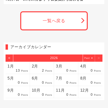
一覧へ戻る
アーカイブカレンダー
<
>
2026
▼
1月
2月
3月
4月
13
2
0
0
sts
sts
sts
sts
sts
sts
sts
sts
sts
sts
sts
sts
sts
sts
sts
sts
sts
sts
sts
sts
sts
Posts
Posts
Posts
Posts
5月
6月
7月
8月
0
0
0
0
sts
sts
sts
sts
sts
sts
sts
sts
sts
sts
sts
sts
sts
sts
sts
sts
sts
sts
sts
sts
sts
Posts
Posts
Posts
Posts
9月
10月
11月
12月
0
0
0
0
sts
sts
sts
sts
sts
sts
sts
sts
sts
sts
sts
sts
sts
sts
sts
sts
sts
sts
sts
sts
ost
Posts
Posts
Posts
Posts