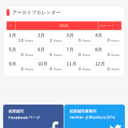
アーカイブカレンダー
<
>
2026
▼
1月
2月
3月
4月
13
2
0
0
sts
sts
sts
sts
sts
sts
sts
sts
sts
sts
sts
sts
sts
sts
sts
sts
sts
sts
sts
sts
sts
Posts
Posts
Posts
Posts
5月
6月
7月
8月
0
0
0
0
sts
sts
sts
sts
sts
sts
sts
sts
sts
sts
sts
sts
sts
sts
sts
sts
sts
sts
sts
sts
sts
Posts
Posts
Posts
Posts
9月
10月
11月
12月
0
0
0
0
sts
sts
sts
sts
sts
sts
sts
sts
sts
sts
sts
sts
sts
sts
sts
sts
sts
sts
sts
sts
ost
Posts
Posts
Posts
Posts