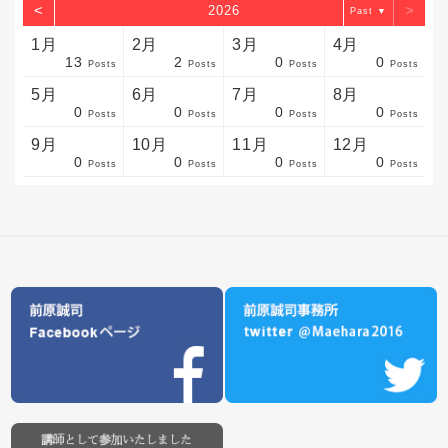
<
>
2026
▼
1月
2月
3月
4月
13
2
0
0
sts
sts
sts
sts
sts
sts
sts
sts
sts
sts
sts
sts
sts
sts
sts
sts
sts
sts
sts
sts
sts
Posts
Posts
Posts
Posts
5月
6月
7月
8月
0
0
0
0
sts
sts
sts
sts
sts
sts
sts
sts
sts
sts
sts
sts
sts
sts
sts
sts
sts
sts
sts
sts
sts
Posts
Posts
Posts
Posts
9月
10月
11月
12月
0
0
0
0
sts
sts
sts
sts
sts
sts
sts
sts
sts
sts
sts
sts
sts
sts
sts
sts
sts
sts
sts
sts
ost
Posts
Posts
Posts
Posts