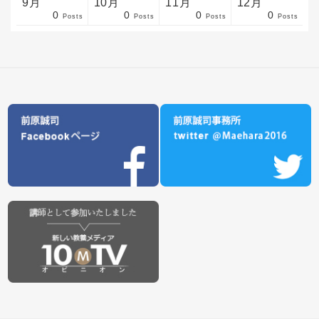
9月
10月
11月
12月
0
0
0
0
sts
sts
sts
sts
sts
sts
sts
sts
sts
sts
sts
sts
sts
sts
sts
sts
sts
sts
sts
sts
ost
Posts
Posts
Posts
Posts