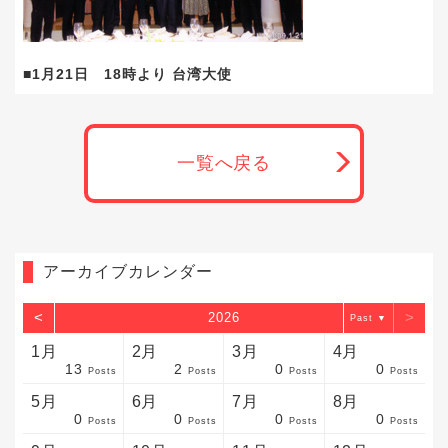
■1月21日 18時より 台湾大使
一覧へ戻る
アーカイブカレンダー
<
>
2026
▼
1月
2月
3月
4月
13
2
0
0
sts
sts
sts
sts
sts
sts
sts
sts
sts
sts
sts
sts
sts
sts
sts
sts
sts
sts
sts
sts
sts
Posts
Posts
Posts
Posts
5月
6月
7月
8月
0
0
0
0
sts
sts
sts
sts
sts
sts
sts
sts
sts
sts
sts
sts
sts
sts
sts
sts
sts
sts
sts
sts
sts
Posts
Posts
Posts
Posts