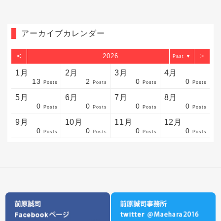
アーカイブカレンダー
<
>
2026
▼
1月
2月
3月
4月
13
2
0
0
sts
sts
sts
sts
sts
sts
sts
sts
sts
sts
sts
sts
sts
sts
sts
sts
sts
sts
sts
sts
sts
Posts
Posts
Posts
Posts
5月
6月
7月
8月
0
0
0
0
sts
sts
sts
sts
sts
sts
sts
sts
sts
sts
sts
sts
sts
sts
sts
sts
sts
sts
sts
sts
sts
Posts
Posts
Posts
Posts
9月
10月
11月
12月
0
0
0
0
sts
sts
sts
sts
sts
sts
sts
sts
sts
sts
sts
sts
sts
sts
sts
sts
sts
sts
sts
sts
ost
Posts
Posts
Posts
Posts