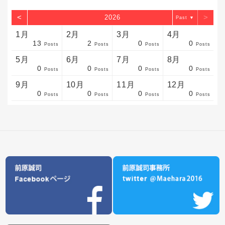
<
>
2026
▼
1月
2月
3月
4月
13
2
0
0
sts
sts
sts
sts
sts
sts
sts
sts
sts
sts
sts
sts
sts
sts
sts
sts
sts
sts
sts
sts
sts
Posts
Posts
Posts
Posts
5月
6月
7月
8月
0
0
0
0
sts
sts
sts
sts
sts
sts
sts
sts
sts
sts
sts
sts
sts
sts
sts
sts
sts
sts
sts
sts
sts
Posts
Posts
Posts
Posts
9月
10月
11月
12月
0
0
0
0
sts
sts
sts
sts
sts
sts
sts
sts
sts
sts
sts
sts
sts
sts
sts
sts
sts
sts
sts
sts
ost
Posts
Posts
Posts
Posts