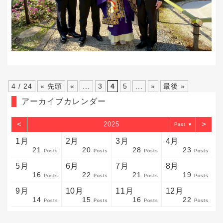
4 / 24
« 先頭
«
...
3
4
5
...
»
最後 »
アーカイブカレンダー
<
>
2025
▼
1月
2月
3月
4月
21
20
28
23
sts
sts
sts
sts
sts
sts
sts
sts
sts
sts
sts
sts
sts
sts
sts
sts
sts
sts
sts
sts
sts
Posts
Posts
Posts
Posts
5月
6月
7月
8月
16
22
21
19
sts
sts
sts
sts
sts
sts
sts
sts
sts
sts
sts
sts
sts
sts
sts
sts
sts
sts
sts
sts
sts
Posts
Posts
Posts
Posts
9月
10月
11月
12月
14
15
16
22
sts
sts
sts
sts
sts
sts
sts
sts
sts
sts
sts
sts
sts
sts
sts
sts
sts
sts
sts
sts
ost
Posts
Posts
Posts
Posts