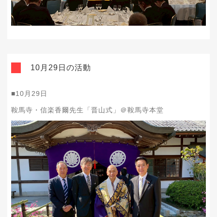
10月29日の活動
■10月29日
鞍馬寺・信楽香爾先生「晋山式」＠鞍馬寺本堂