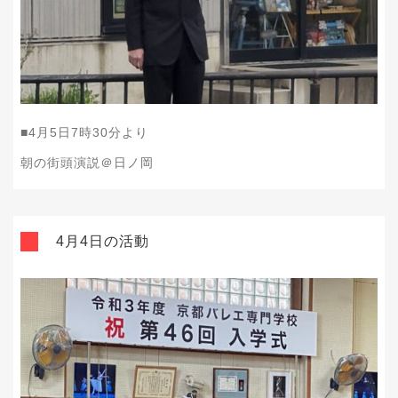
■4
月5
日7
時30
分より
朝の街頭演説＠日ノ岡
4月4日の活動