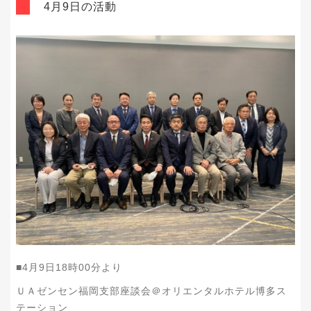
4月9日の活動
■4
月9
日18
時00
分より
ＵＡゼンセン福岡支部座談会＠オリエンタルホテル博多ス
テーション