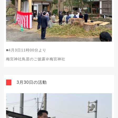
■4
月3
日11
時00
分より
梅宮神社鳥居のご披露＠梅宮神社
3月30日の活動