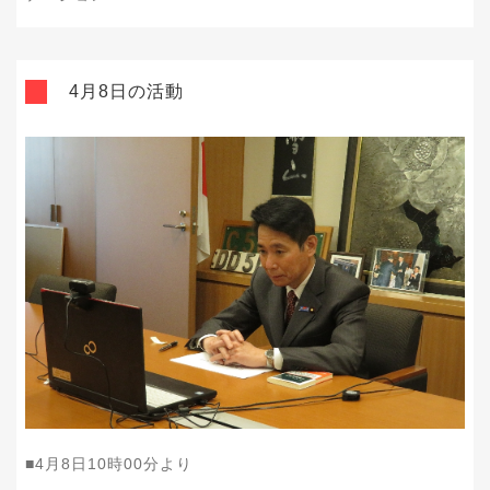
4月8日の活動
■4
月8
日10
時00
分より