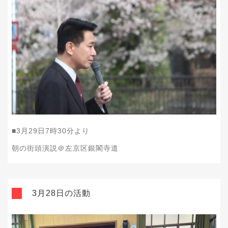
■3
月29
日7
時30
分より
朝の街頭演説＠左京区銀閣寺道
3月28日の活動