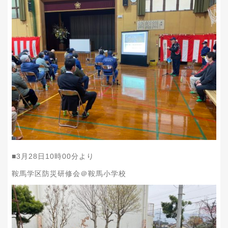
■3
月28
日10
時00
分より
鞍馬学区防災研修会＠鞍馬小学校