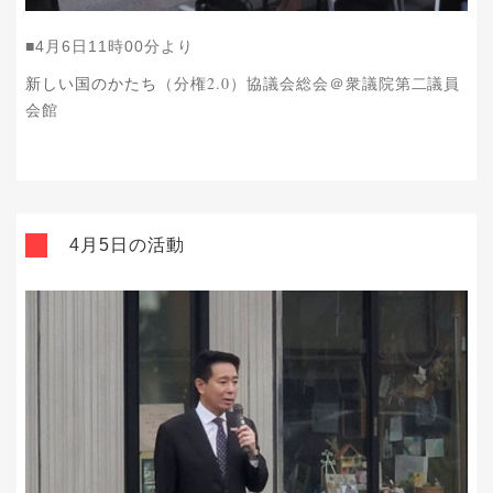
■4
月6
日11
時00
分より
新しい国のかたち
（分権2.0）協議会総会＠衆議院第二議員
会館
4月5日の活動