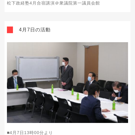
松下政経塾4月合宿講演＠衆議院第一議員会館
4月7日の活動
■4
月7
日13
時00
分より