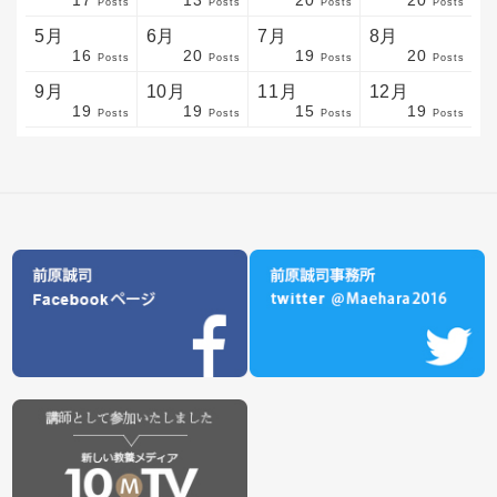
sts
sts
sts
sts
sts
sts
sts
sts
sts
sts
sts
sts
sts
sts
sts
sts
sts
sts
sts
sts
sts
Posts
Posts
Posts
Posts
5月
6月
7月
8月
16
20
19
20
sts
sts
sts
sts
sts
sts
sts
sts
sts
sts
sts
sts
sts
sts
sts
sts
sts
sts
sts
sts
sts
Posts
Posts
Posts
Posts
9月
10月
11月
12月
19
19
15
19
sts
sts
sts
sts
sts
sts
sts
sts
sts
sts
sts
sts
sts
sts
sts
sts
sts
sts
sts
sts
ost
Posts
Posts
Posts
Posts