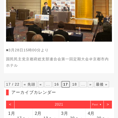
■3
月28
日15時00分より
国民民主党京都府総支部連合会第一回定期大会＠京都市内
ホテル
17 / 22
« 先頭
«
...
16
17
18
...
»
最後 »
アーカイブカレンダー
<
>
2021
▼
1月
2月
3月
4月
17
13
20
20