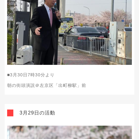
■3
月30
日7
時30
分より
朝の街頭演説＠左京区「出町柳駅」前
3月29日の活動