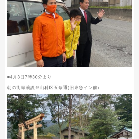
■4
月3
日7
時30
分より
朝の街頭演説＠山科区五条通(旧東急イン前)