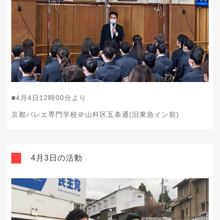
■4
月4
日12
時00
分より
京都バレエ専門学校＠山科区五条通(旧東急イン前)
4月3日の活動