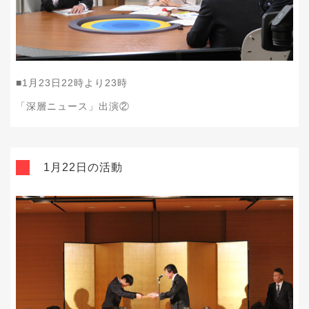
■
1
月
23
日22時より23時
「深層ニュース」出演②
1月22日の活動