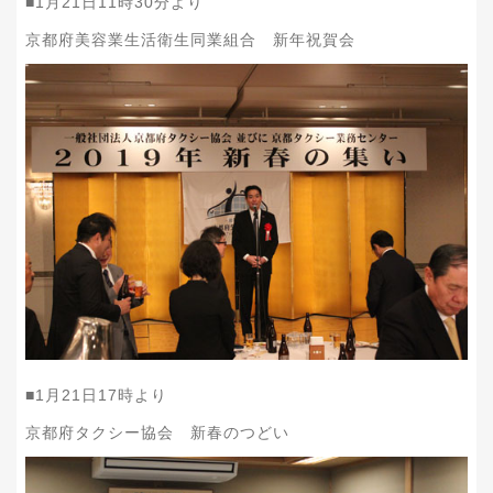
■
1
月
21
日
11
時
30
分より
京都府美容業生活衛生同業組合 新年祝賀会
■
1
月
21
日
17
時より
京都府タクシー協会 新春のつどい