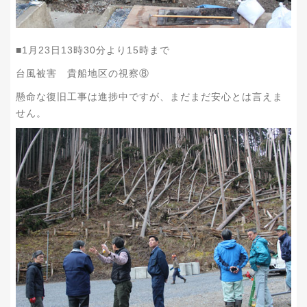
■
1
月
23
日
13
時
30
分より
15
時まで
台風被害 貴船地区の視察⑧
懸命な復旧工事は進捗中ですが、まだまだ安心とは言えま
せん。