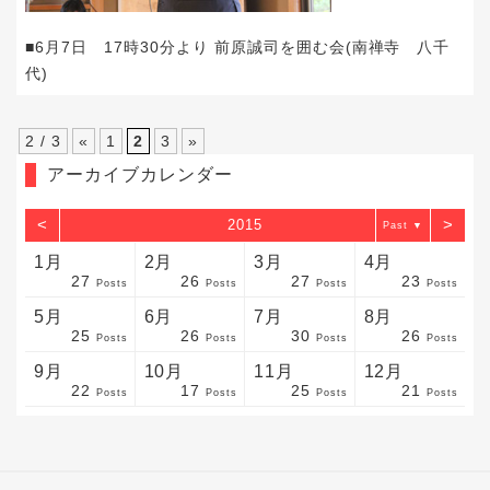
■6月7日 17時30分より 前原誠司を囲む会(南禅寺 八千
代)
2 / 3
«
1
2
3
»
アーカイブカレンダー
<
>
2015
▼
1月
2月
3月
4月
27
26
27
23
sts
sts
sts
sts
sts
sts
sts
sts
sts
sts
sts
sts
sts
sts
sts
sts
sts
sts
sts
sts
sts
Posts
Posts
Posts
Posts
5月
6月
7月
8月
25
26
30
26
sts
sts
sts
sts
sts
sts
sts
sts
sts
sts
sts
sts
sts
sts
sts
sts
sts
sts
sts
sts
sts
Posts
Posts
Posts
Posts
9月
10月
11月
12月
22
17
25
21
sts
sts
sts
sts
sts
sts
sts
sts
sts
sts
sts
sts
sts
sts
sts
sts
sts
sts
sts
sts
ost
Posts
Posts
Posts
Posts