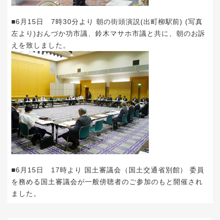
■6月15日 7時30分より 朝の街頭演説(出町柳駅前) (写真
左より)おんづか功市議、鈴木マサホ市議と共に、朝のお訴
えを致しました。
■6月15日 17時より 国土審議会（国土交通省別館） 委員
を務める国土審議会が一般傍聴者のご参加のもと開催され
ました。