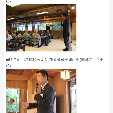
社)
■6月7日 17時30分より 前原誠司を囲む会(南禅寺 八千
代)