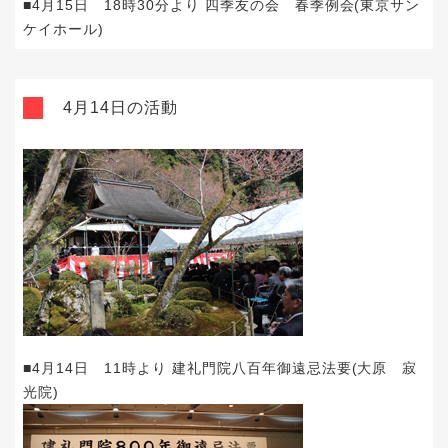
■4月15日 18時30分より 四季友の会 春季例会(東京サン
ケイホール)
4月14日の活動
■4月14日 11時より 建礼門院八百年御遠忌法要(大原 寂
光院)