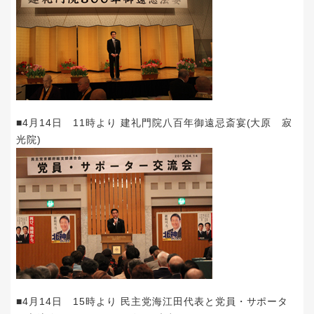
■4月14日 11時より 建礼門院八百年御遠忌斎宴(大原 寂
光院)
■4月14日 15時より 民主党海江田代表と党員・サポータ