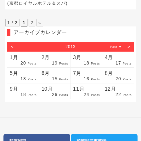
(京都ロイヤルホテル＆スパ)
1 / 2
1
2
»
アーカイブカレンダー
<
>
2013
▼
1月
2月
3月
4月
20
19
18
17
sts
sts
sts
sts
sts
sts
sts
sts
sts
sts
sts
sts
sts
sts
sts
sts
sts
sts
sts
sts
sts
Posts
Posts
Posts
Posts
5月
6月
7月
8月
13
15
16
20
sts
sts
sts
sts
sts
sts
sts
sts
sts
sts
sts
sts
sts
sts
sts
sts
sts
sts
sts
sts
sts
Posts
Posts
Posts
Posts
9月
10月
11月
12月
18
26
24
22
sts
sts
sts
sts
sts
sts
sts
sts
sts
sts
sts
sts
sts
sts
sts
sts
sts
sts
sts
sts
ost
Posts
Posts
Posts
Posts