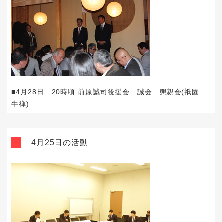
■4月28日 20時頃 前原誠司後援会 誠会 懇親会(祇園
牛禅)
4月25日の活動