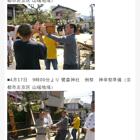
都市左京区 山端地域）
■4月17日 9時00分より 鷺森神社 例祭 神幸祭準備（京
都市左京区 山端地域）