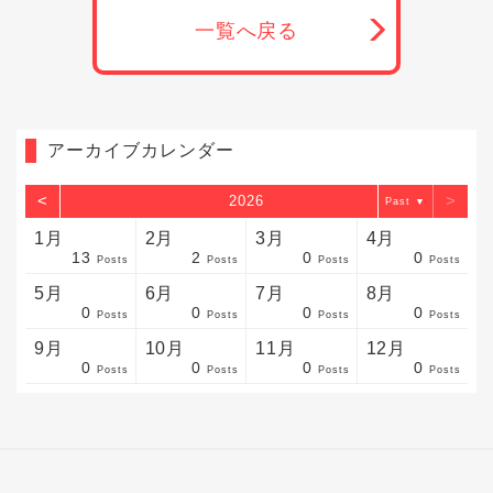
一覧へ戻る
アーカイブカレンダー
<
>
2026
▼
1月
2月
3月
4月
13
2
0
0
sts
sts
sts
sts
sts
sts
sts
sts
sts
sts
sts
sts
sts
sts
sts
sts
sts
sts
sts
sts
sts
Posts
Posts
Posts
Posts
5月
6月
7月
8月
0
0
0
0
sts
sts
sts
sts
sts
sts
sts
sts
sts
sts
sts
sts
sts
sts
sts
sts
sts
sts
sts
sts
sts
Posts
Posts
Posts
Posts
9月
10月
11月
12月
0
0
0
0
sts
sts
sts
sts
sts
sts
sts
sts
sts
sts
sts
sts
sts
sts
sts
sts
sts
sts
sts
sts
ost
Posts
Posts
Posts
Posts