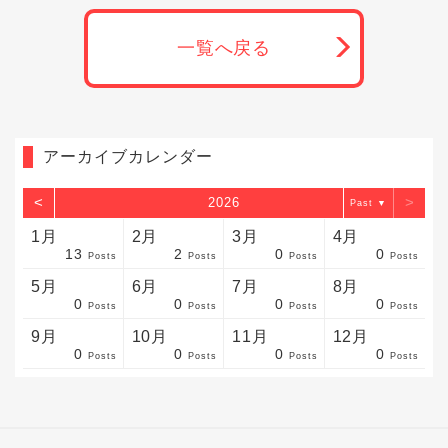
一覧へ戻る
アーカイブカレンダー
<
>
2026
▼
1月
2月
3月
4月
13
2
0
0
sts
sts
sts
sts
sts
sts
sts
sts
sts
sts
sts
sts
sts
sts
sts
sts
sts
sts
sts
sts
sts
Posts
Posts
Posts
Posts
5月
6月
7月
8月
0
0
0
0
sts
sts
sts
sts
sts
sts
sts
sts
sts
sts
sts
sts
sts
sts
sts
sts
sts
sts
sts
sts
sts
Posts
Posts
Posts
Posts
9月
10月
11月
12月
0
0
0
0
sts
sts
sts
sts
sts
sts
sts
sts
sts
sts
sts
sts
sts
sts
sts
sts
sts
sts
sts
sts
ost
Posts
Posts
Posts
Posts