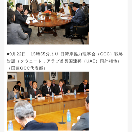
■9月22日 15時55分より 日湾岸協力理事会（GCC）戦略
対話（クウェート，アラブ首長国連邦（UAE）両外相他）
（国連GCC代表部）