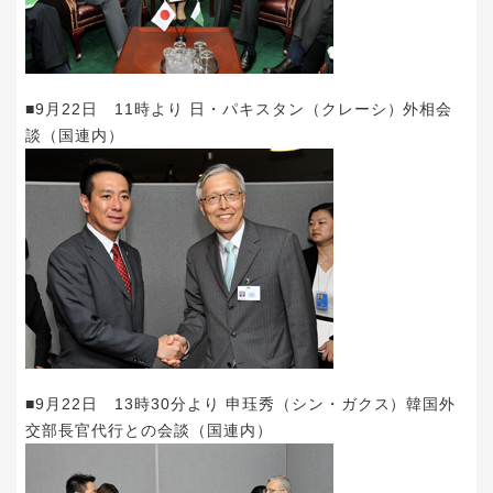
■9月22日 11時より 日・パキスタン（クレーシ）外相会
談（国連内）
■9月22日 13時30分より 申珏秀（シン・ガクス）韓国外
交部長官代行との会談（国連内）