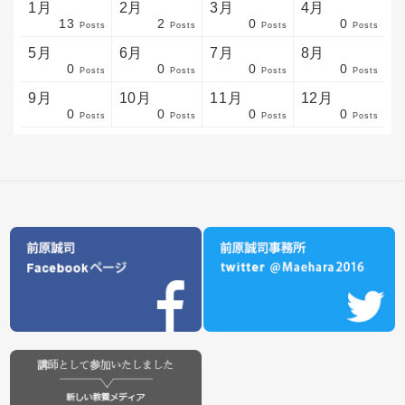
1月
2月
3月
4月
13
2
0
0
sts
sts
sts
sts
sts
sts
sts
sts
sts
sts
sts
sts
sts
sts
sts
sts
sts
sts
sts
sts
sts
Posts
Posts
Posts
Posts
5月
6月
7月
8月
0
0
0
0
sts
sts
sts
sts
sts
sts
sts
sts
sts
sts
sts
sts
sts
sts
sts
sts
sts
sts
sts
sts
sts
Posts
Posts
Posts
Posts
9月
10月
11月
12月
0
0
0
0
sts
sts
sts
sts
sts
sts
sts
sts
sts
sts
sts
sts
sts
sts
sts
sts
sts
sts
sts
sts
ost
Posts
Posts
Posts
Posts