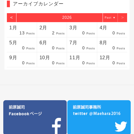
アーカイブカレンダー
<
>
2026
▼
1月
2月
3月
4月
13
2
0
0
sts
sts
sts
sts
sts
sts
sts
sts
sts
sts
sts
sts
sts
sts
sts
sts
sts
sts
sts
sts
sts
Posts
Posts
Posts
Posts
5月
6月
7月
8月
0
0
0
0
sts
sts
sts
sts
sts
sts
sts
sts
sts
sts
sts
sts
sts
sts
sts
sts
sts
sts
sts
sts
sts
Posts
Posts
Posts
Posts
9月
10月
11月
12月
0
0
0
0
sts
sts
sts
sts
sts
sts
sts
sts
sts
sts
sts
sts
sts
sts
sts
sts
sts
sts
sts
sts
ost
Posts
Posts
Posts
Posts