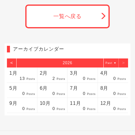
一覧へ戻る
アーカイブカレンダー
<
>
2026
▼
1月
2月
3月
4月
13
2
0
0
sts
sts
sts
sts
sts
sts
sts
sts
sts
sts
sts
sts
sts
sts
sts
sts
sts
sts
sts
sts
sts
Posts
Posts
Posts
Posts
5月
6月
7月
8月
0
0
0
0
sts
sts
sts
sts
sts
sts
sts
sts
sts
sts
sts
sts
sts
sts
sts
sts
sts
sts
sts
sts
sts
Posts
Posts
Posts
Posts
9月
10月
11月
12月
0
0
0
0
sts
sts
sts
sts
sts
sts
sts
sts
sts
sts
sts
sts
sts
sts
sts
sts
sts
sts
sts
sts
ost
Posts
Posts
Posts
Posts