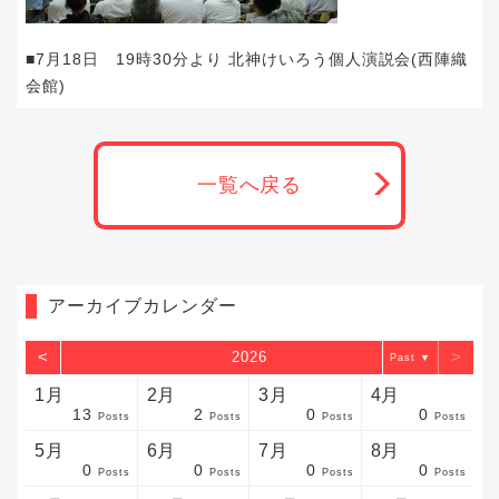
■7月18日 19時30分より 北神けいろう個人演説会(西陣織
会館)
一覧へ戻る
アーカイブカレンダー
<
>
2026
▼
1月
2月
3月
4月
13
2
0
0
sts
sts
sts
sts
sts
sts
sts
sts
sts
sts
sts
sts
sts
sts
sts
sts
sts
sts
sts
sts
sts
Posts
Posts
Posts
Posts
5月
6月
7月
8月
0
0
0
0
sts
sts
sts
sts
sts
sts
sts
sts
sts
sts
sts
sts
sts
sts
sts
sts
sts
sts
sts
sts
sts
Posts
Posts
Posts
Posts