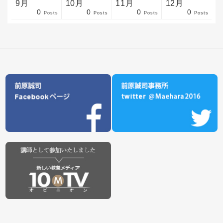
9月
10月
11月
12月
0
0
0
0
sts
sts
sts
sts
sts
sts
sts
sts
sts
sts
sts
sts
sts
sts
sts
sts
sts
sts
sts
sts
ost
Posts
Posts
Posts
Posts