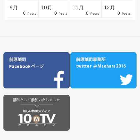
9月
10月
11月
12月
0
0
0
0
sts
sts
sts
sts
sts
sts
sts
sts
sts
sts
sts
sts
sts
sts
sts
sts
sts
sts
sts
sts
ost
Posts
Posts
Posts
Posts