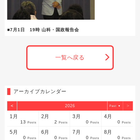
■7月1日 19時 山科・国政報告会
一覧へ戻る
アーカイブカレンダー
<
>
2026
▼
1月
2月
3月
4月
13
2
0
0
sts
sts
sts
sts
sts
sts
sts
sts
sts
sts
sts
sts
sts
sts
sts
sts
sts
sts
sts
sts
sts
Posts
Posts
Posts
Posts
5月
6月
7月
8月
0
0
0
0
sts
sts
sts
sts
sts
sts
sts
sts
sts
sts
sts
sts
sts
sts
sts
sts
sts
sts
sts
sts
sts
Posts
Posts
Posts
Posts