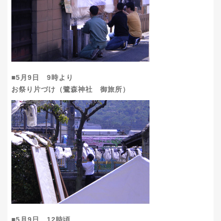
■5月9日 9時より
お祭り片づけ（鷺森神社 御旅所）
■5月9日 12時頃