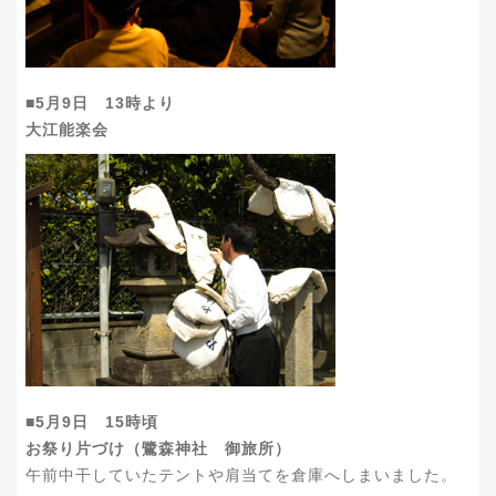
■5月9日 13時より
大江能楽会
■5月9日 15時頃
お祭り片づけ（鷺森神社 御旅所）
午前中干していたテントや肩当てを倉庫へしまいました。