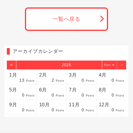
一覧へ戻る
アーカイブカレンダー
<
>
2026
▼
1月
2月
3月
4月
13
2
0
0
sts
sts
sts
sts
sts
sts
sts
sts
sts
sts
sts
sts
sts
sts
sts
sts
sts
sts
sts
sts
sts
Posts
Posts
Posts
Posts
5月
6月
7月
8月
0
0
0
0
sts
sts
sts
sts
sts
sts
sts
sts
sts
sts
sts
sts
sts
sts
sts
sts
sts
sts
sts
sts
sts
Posts
Posts
Posts
Posts
9月
10月
11月
12月
0
0
0
0
sts
sts
sts
sts
sts
sts
sts
sts
sts
sts
sts
sts
sts
sts
sts
sts
sts
sts
sts
sts
ost
Posts
Posts
Posts
Posts