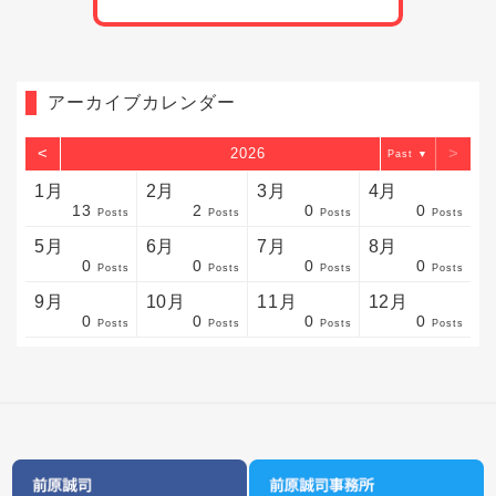
アーカイブカレンダー
<
>
2026
▼
1月
2月
3月
4月
13
2
0
0
sts
sts
sts
sts
sts
sts
sts
sts
sts
sts
sts
sts
sts
sts
sts
sts
sts
sts
sts
sts
sts
Posts
Posts
Posts
Posts
5月
6月
7月
8月
0
0
0
0
sts
sts
sts
sts
sts
sts
sts
sts
sts
sts
sts
sts
sts
sts
sts
sts
sts
sts
sts
sts
sts
Posts
Posts
Posts
Posts
9月
10月
11月
12月
0
0
0
0
sts
sts
sts
sts
sts
sts
sts
sts
sts
sts
sts
sts
sts
sts
sts
sts
sts
sts
sts
sts
ost
Posts
Posts
Posts
Posts