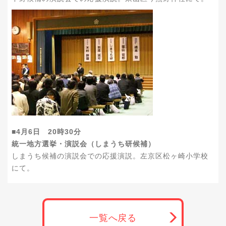
■4月6日 20時30分
統一地方選挙・演説会（しまうち研候補）
しまうち候補の演説会での応援演説。左京区松ヶ崎小学校
にて。
一覧へ戻る