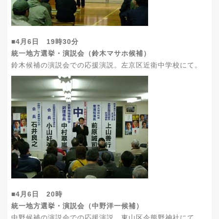
■4月6日 19時30分
統一地方選挙・演説会（鈴木マサホ候補）
鈴木候補の演説会での応援演説。左京区近衛中学校にて。
■4月6日 20時
統一地方選挙・演説会（中野洋一候補）
中野候補の演説会での応援演説。東山区今熊野神社にて。