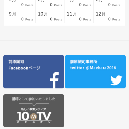
0
0
0
0
sts
sts
sts
sts
sts
sts
sts
sts
sts
sts
sts
sts
sts
sts
sts
sts
sts
sts
sts
sts
sts
Posts
Posts
Posts
Posts
9月
10月
11月
12月
0
0
0
0
sts
sts
sts
sts
sts
sts
sts
sts
sts
sts
sts
sts
sts
sts
sts
sts
sts
sts
sts
sts
ost
Posts
Posts
Posts
Posts