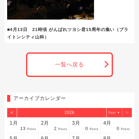
■4月13日 21時頃 がんばれツヨシ君15周年の集い（ブラ
イトンシティ山科）
一覧へ戻る
アーカイブカレンダー
<
>
2026
▼
1月
2月
3月
4月
13
2
0
0
sts
sts
sts
sts
sts
sts
sts
sts
sts
sts
sts
sts
sts
sts
sts
sts
sts
sts
sts
sts
sts
Posts
Posts
Posts
Posts
5月
6月
7月
8月