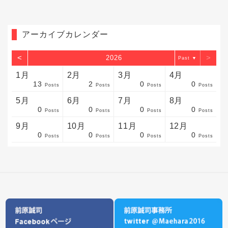
アーカイブカレンダー
<
>
2026
▼
1月
2月
3月
4月
13
2
0
0
sts
sts
sts
sts
sts
sts
sts
sts
sts
sts
sts
sts
sts
sts
sts
sts
sts
sts
sts
sts
sts
Posts
Posts
Posts
Posts
5月
6月
7月
8月
0
0
0
0
sts
sts
sts
sts
sts
sts
sts
sts
sts
sts
sts
sts
sts
sts
sts
sts
sts
sts
sts
sts
sts
Posts
Posts
Posts
Posts
9月
10月
11月
12月
0
0
0
0
sts
sts
sts
sts
sts
sts
sts
sts
sts
sts
sts
sts
sts
sts
sts
sts
sts
sts
sts
sts
ost
Posts
Posts
Posts
Posts