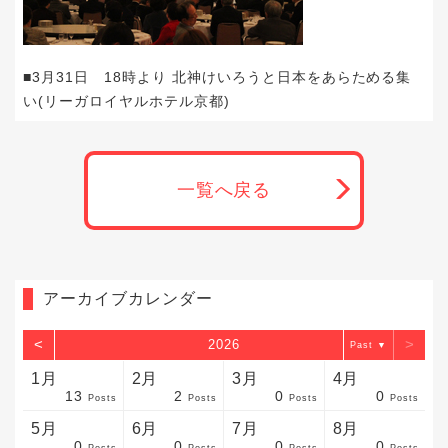
■3月31日 18時より 北神けいろうと日本をあらためる集
い(リーガロイヤルホテル京都)
一覧へ戻る
アーカイブカレンダー
<
>
2026
▼
1月
2月
3月
4月
13
2
0
0
sts
sts
sts
sts
sts
sts
sts
sts
sts
sts
sts
sts
sts
sts
sts
sts
sts
sts
sts
sts
sts
Posts
Posts
Posts
Posts
5月
6月
7月
8月
0
0
0
0