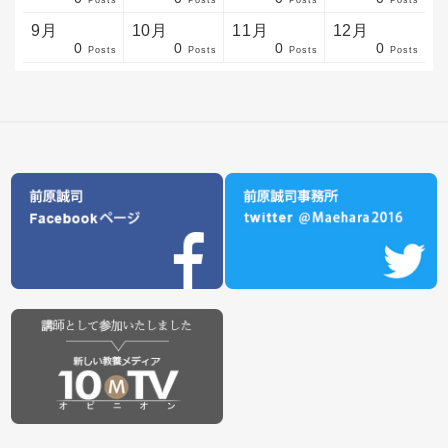
sts
sts
sts
sts
sts
sts
sts
sts
sts
sts
sts
sts
sts
sts
sts
sts
sts
sts
sts
sts
sts
Posts
Posts
Posts
Posts
9月
10月
11月
12月
0
0
0
0
sts
sts
sts
sts
sts
sts
sts
sts
sts
sts
sts
sts
sts
sts
sts
sts
sts
sts
sts
sts
ost
Posts
Posts
Posts
Posts