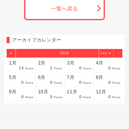
一覧へ戻る
アーカイブカレンダー
<
>
2026
▼
1月
2月
3月
4月
13
2
0
0
sts
sts
sts
sts
sts
sts
sts
sts
sts
sts
sts
sts
sts
sts
sts
sts
sts
sts
sts
sts
sts
Posts
Posts
Posts
Posts
5月
6月
7月
8月
0
0
0
0
sts
sts
sts
sts
sts
sts
sts
sts
sts
sts
sts
sts
sts
sts
sts
sts
sts
sts
sts
sts
sts
Posts
Posts
Posts
Posts
9月
10月
11月
12月
0
0
0
0
sts
sts
sts
sts
sts
sts
sts
sts
sts
sts
sts
sts
sts
sts
sts
sts
sts
sts
sts
sts
ost
Posts
Posts
Posts
Posts