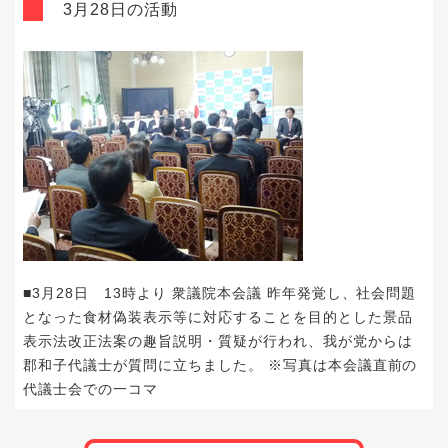
3月28日の活動
■3月28日 13時より 衆議院本会議 昨年発覚し、社会問題
となった食材偽装表示等に対応することを目的とした
景品
表示法改正法案
の趣旨説明・質疑が行われ、我が党からは
郡和子
代議士が質問に立ちました。 ※写真は本会議直前の
代議士会での一コマ