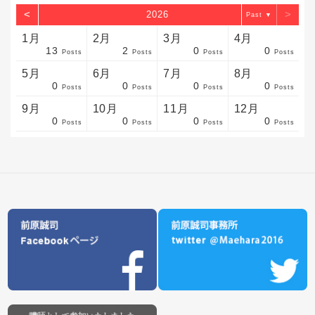
<
>
2026
▼
1月
2月
3月
4月
13
2
0
0
sts
sts
sts
sts
sts
sts
sts
sts
sts
sts
sts
sts
sts
sts
sts
sts
sts
sts
sts
sts
sts
Posts
Posts
Posts
Posts
5月
6月
7月
8月
0
0
0
0
sts
sts
sts
sts
sts
sts
sts
sts
sts
sts
sts
sts
sts
sts
sts
sts
sts
sts
sts
sts
sts
Posts
Posts
Posts
Posts
9月
10月
11月
12月
0
0
0
0
sts
sts
sts
sts
sts
sts
sts
sts
sts
sts
sts
sts
sts
sts
sts
sts
sts
sts
sts
sts
ost
Posts
Posts
Posts
Posts