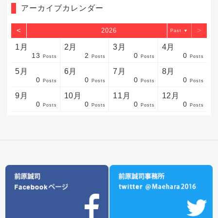
アーカイブカレンダー
<
>
2026
▼
1月
2月
3月
4月
13
2
0
0
sts
sts
sts
sts
sts
sts
sts
sts
sts
sts
sts
sts
sts
sts
sts
sts
sts
sts
sts
sts
sts
Posts
Posts
Posts
Posts
5月
6月
7月
8月
0
0
0
0
sts
sts
sts
sts
sts
sts
sts
sts
sts
sts
sts
sts
sts
sts
sts
sts
sts
sts
sts
sts
sts
Posts
Posts
Posts
Posts
9月
10月
11月
12月
0
0
0
0
sts
sts
sts
sts
sts
sts
sts
sts
sts
sts
sts
sts
sts
sts
sts
sts
sts
sts
sts
sts
ost
Posts
Posts
Posts
Posts