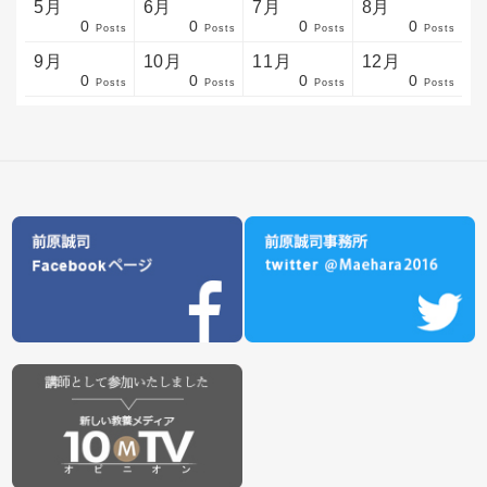
5月
6月
7月
8月
0
0
0
0
sts
sts
sts
sts
sts
sts
sts
sts
sts
sts
sts
sts
sts
sts
sts
sts
sts
sts
sts
sts
sts
Posts
Posts
Posts
Posts
9月
10月
11月
12月
0
0
0
0
sts
sts
sts
sts
sts
sts
sts
sts
sts
sts
sts
sts
sts
sts
sts
sts
sts
sts
sts
sts
ost
Posts
Posts
Posts
Posts