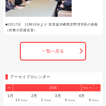
■2月17日 11時10分より 安里猛沖縄県宜野湾市長の表敬
（外務大臣接見室）
一覧へ戻る
アーカイブカレンダー
<
>
2026
▼
1月
2月
3月
4月
13
2
0
0
sts
sts
sts
sts
sts
sts
sts
sts
sts
sts
sts
sts
sts
sts
sts
sts
sts
sts
sts
sts
sts
Posts
Posts
Posts
Posts