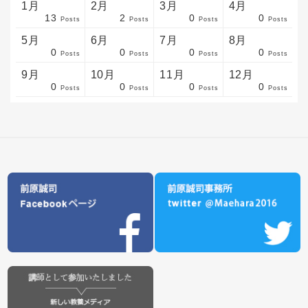
1月
2月
3月
4月
13
2
0
0
sts
sts
sts
sts
sts
sts
sts
sts
sts
sts
sts
sts
sts
sts
sts
sts
sts
sts
sts
sts
sts
Posts
Posts
Posts
Posts
5月
6月
7月
8月
0
0
0
0
sts
sts
sts
sts
sts
sts
sts
sts
sts
sts
sts
sts
sts
sts
sts
sts
sts
sts
sts
sts
sts
Posts
Posts
Posts
Posts
9月
10月
11月
12月
0
0
0
0
sts
sts
sts
sts
sts
sts
sts
sts
sts
sts
sts
sts
sts
sts
sts
sts
sts
sts
sts
sts
ost
Posts
Posts
Posts
Posts