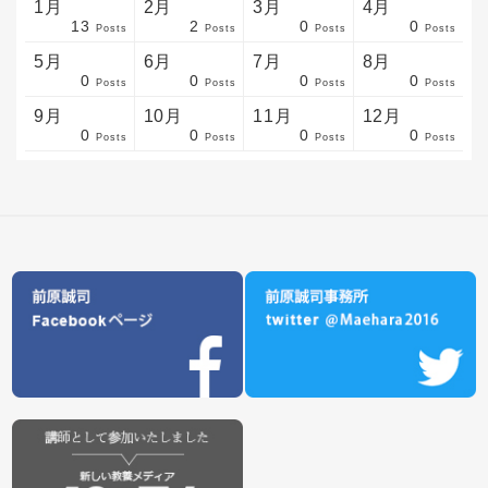
1月
2月
3月
4月
13
2
0
0
sts
sts
sts
sts
sts
sts
sts
sts
sts
sts
sts
sts
sts
sts
sts
sts
sts
sts
sts
sts
sts
Posts
Posts
Posts
Posts
5月
6月
7月
8月
0
0
0
0
sts
sts
sts
sts
sts
sts
sts
sts
sts
sts
sts
sts
sts
sts
sts
sts
sts
sts
sts
sts
sts
Posts
Posts
Posts
Posts
9月
10月
11月
12月
0
0
0
0
sts
sts
sts
sts
sts
sts
sts
sts
sts
sts
sts
sts
sts
sts
sts
sts
sts
sts
sts
sts
ost
Posts
Posts
Posts
Posts