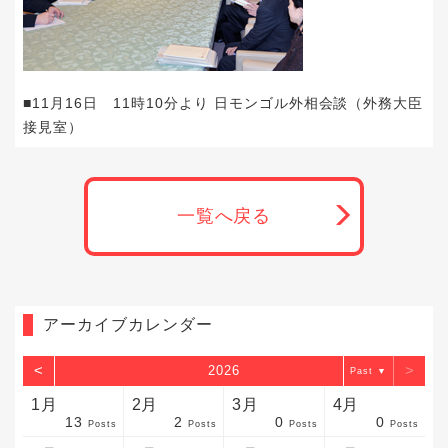
■11月16日 11時10分より 日モンゴル外相会談（外務大臣
接見室）
一覧へ戻る
アーカイブカレンダー
<
>
2026
▼
1月
2月
3月
4月
13
2
0
0
sts
sts
sts
sts
sts
sts
sts
sts
sts
sts
sts
sts
sts
sts
sts
sts
sts
sts
sts
sts
sts
Posts
Posts
Posts
Posts