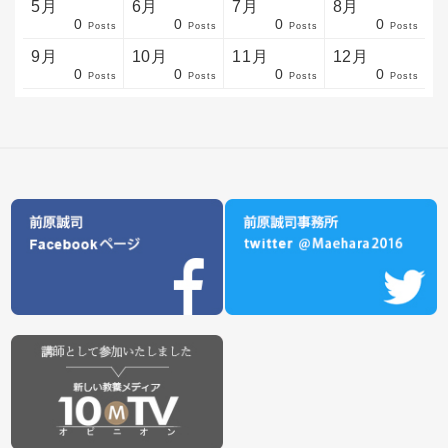
5月
6月
7月
8月
0
0
0
0
sts
sts
sts
sts
sts
sts
sts
sts
sts
sts
sts
sts
sts
sts
sts
sts
sts
sts
sts
sts
sts
Posts
Posts
Posts
Posts
9月
10月
11月
12月
0
0
0
0
sts
sts
sts
sts
sts
sts
sts
sts
sts
sts
sts
sts
sts
sts
sts
sts
sts
sts
sts
sts
ost
Posts
Posts
Posts
Posts