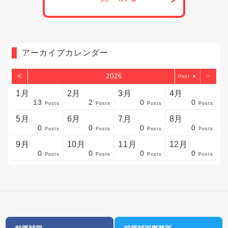
アーカイブカレンダー
<
>
2026
▼
1月
2月
3月
4月
13
2
0
0
sts
sts
sts
sts
sts
sts
sts
sts
sts
sts
sts
sts
sts
sts
sts
sts
sts
sts
sts
sts
sts
Posts
Posts
Posts
Posts
5月
6月
7月
8月
0
0
0
0
sts
sts
sts
sts
sts
sts
sts
sts
sts
sts
sts
sts
sts
sts
sts
sts
sts
sts
sts
sts
sts
Posts
Posts
Posts
Posts
9月
10月
11月
12月
0
0
0
0
sts
sts
sts
sts
sts
sts
sts
sts
sts
sts
sts
sts
sts
sts
sts
sts
sts
sts
sts
sts
ost
Posts
Posts
Posts
Posts