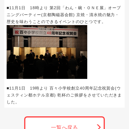
■11月1日 18時より 第2回「わん・碗・ＯＮＥ展」オープ
ニングパーティー(京都陶磁器会館) 京焼・清水焼の魅力・
歴史を味わうことのできるイベントのひとつです。
■11月1日 19時より 百々小学校創立40周年記念祝賀会(ウ
ェスティン都ホテル京都) 乾杯のご挨拶をさせていただきま
した。
一覧へ戻る