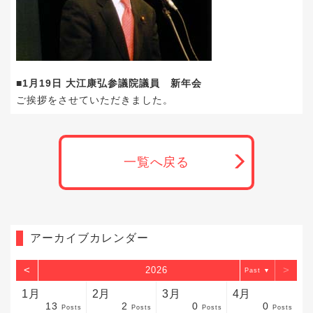
■1月19日 大江康弘参議院議員 新年会
ご挨拶をさせていただきました。
一覧へ戻る
アーカイブカレンダー
<
>
2026
▼
1月
2月
3月
4月
13
2
0
0
sts
sts
sts
sts
sts
sts
sts
sts
sts
sts
sts
sts
sts
sts
sts
sts
sts
sts
sts
sts
sts
Posts
Posts
Posts
Posts