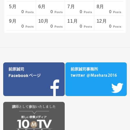
5月
6月
7月
8月
0
0
0
0
sts
sts
sts
sts
sts
sts
sts
sts
sts
sts
sts
sts
sts
sts
sts
sts
sts
sts
sts
sts
sts
Posts
Posts
Posts
Posts
9月
10月
11月
12月
0
0
0
0
sts
sts
sts
sts
sts
sts
sts
sts
sts
sts
sts
sts
sts
sts
sts
sts
sts
sts
sts
sts
ost
Posts
Posts
Posts
Posts